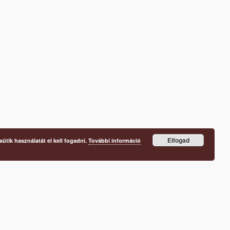
Elfogad
ütik használatát el kell fogadni.
További információ