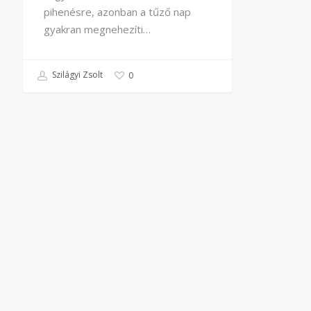
pihenésre, azonban a tűző nap
gyakran megnehezíti…
Szilágyi Zsolt
0