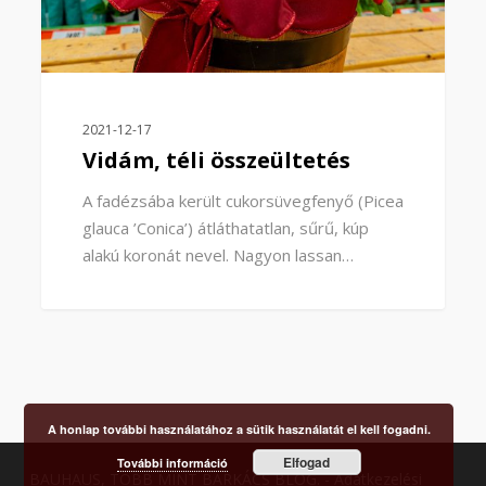
2021-12-17
Vidám, téli összeültetés
A fadézsába került cukorsüvegfenyő (Picea
glauca ’Conica’) átláthatatlan, sűrű, kúp
alakú koronát nevel. Nagyon lassan…
A honlap további használatához a sütik használatát el kell fogadni.
Elfogad
További információ
BAUHAUS, TÖBB MINT BARKÁCS BLOG. -
Adatkezelési