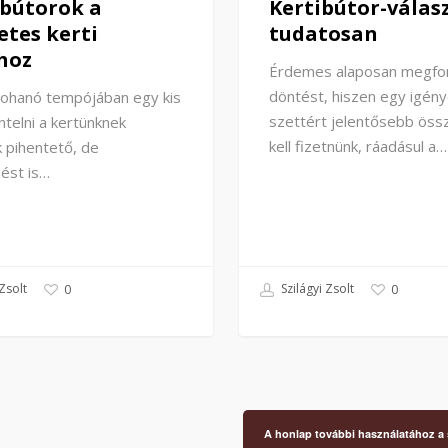
 bútorok a
Kertibútor-válas
etes kerti
tudatosan
hoz
Érdemes alaposan megfon
döntést, hiszen egy igén
rohanó tempójában egy kis
szettért jelentősebb öss
ntelni a kertünknek
kell fizetnünk, ráadásul a…
 pihentető, de
dést is…
Zsolt
Szilágyi Zsolt
0
0
A honlap további használatához a s