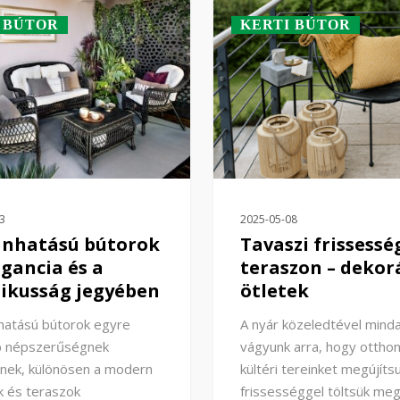
 BÚTOR
KERTI BÚTOR
3
2025-05-08
anhatású bútorok
Tavaszi frissessé
egancia és a
teraszon – dekor
ikusság jegyében
ötletek
hatású bútorok egyre
A nyár közeledtével mind
 népszerűségnek
vágyunk arra, hogy ottho
nek, különösen a modern
kültéri tereinket megújítsu
k és teraszok
frissességgel töltsük me