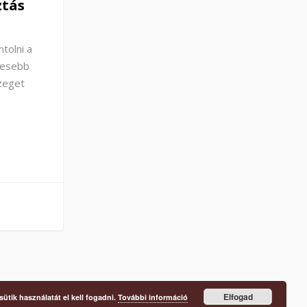
ztás
tolni a
yesebb
zeget
Elfogad
ütik használatát el kell fogadni.
További információ