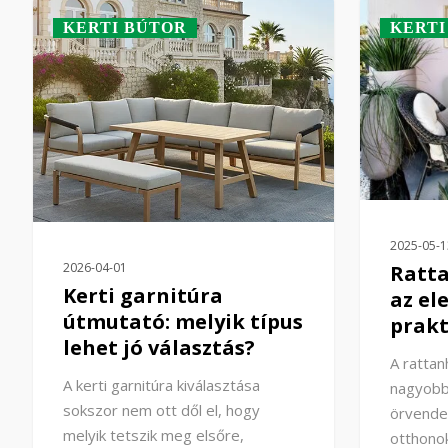
KERTI BÚTOR
KERTI
2025-05-1
2026-04-01
Ratt
Kerti garnitúra
az el
útmutató: melyik típus
prakt
lehet jó választás?
A rattan
A kerti garnitúra kiválasztása
nagyobb
sokszor nem ott dől el, hogy
örvende
melyik tetszik meg elsőre,
otthono