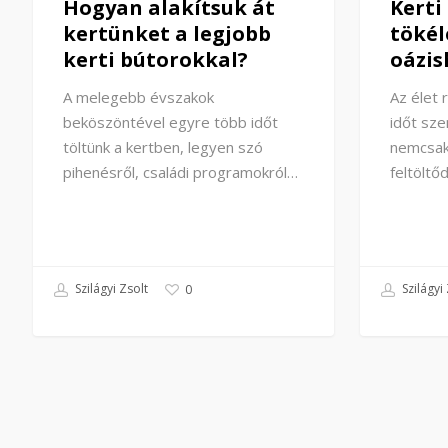
Hogyan alakítsuk át
Kerti
kertünket a legjobb
tökél
kerti bútorokkal?
oázis
A melegebb évszakok
Az élet 
beköszöntével egyre több időt
időt sze
töltünk a kertben, legyen szó
nemcsak
pihenésről, családi programokról…
feltöltő
Szilágyi Zsolt
Szilágyi 
0