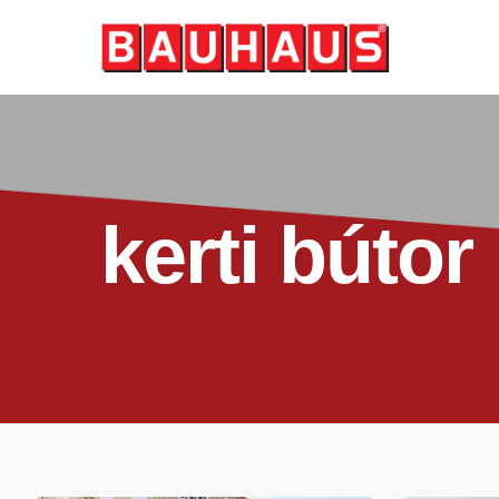
Skip
to
main
content
kerti bútor