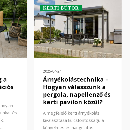
KERTI BÚTOR
2025-04-24
g a
Árnyékolástechnika –
ációs
Hogyan válasszunk a
pergola, napellenző és
kerti pavilon közül?
annyian
nunkat és
A megfelelő kerti árnyékolás
k,
kiválasztása kulcsfontosságú a
g…
kényelmes és hangulatos