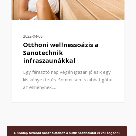
2022-04-08
Otthoni wellnessoázis a
Sanotechnik
infraszaunákkal
Egy fárasztó nap végén igazán jólesik egy
kis kényeztetés. Semmi sem szabhat gátat
az élménynek,…
A honlap további használatához a sütik használatát el kell fogadni.