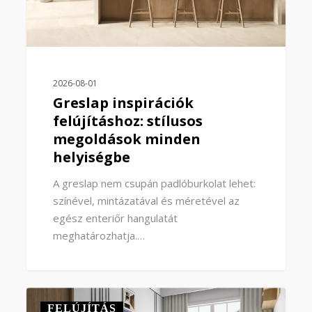
2026-08-01
Greslap inspirációk
felújításhoz: stílusos
megoldások minden
helyiségbe
A greslap nem csupán padlóburkolat lehet:
színével, mintázatával és méretével az
egész enteriőr hangulatát
meghatározhatja.…
0
FELÚJÍTÁS