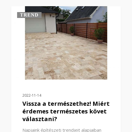
0
TREND
2022-11-14
Vissza a természethez! Miért
érdemes természetes követ
választani?
Napjaink építészeti trendjeit alapjaiban