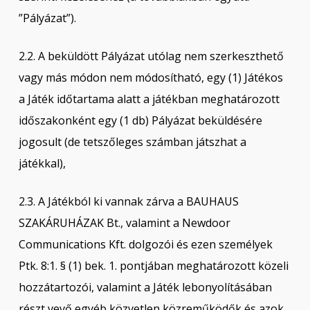
”Pályázat”).
2.2. A beküldött Pályázat utólag nem szerkeszthető
vagy más módon nem módosítható, egy (1) Játékos
a Játék időtartama alatt a játékban meghatározott
időszakonként egy (1 db) Pályázat beküldésére
jogosult (de tetszőleges számban játszhat a
játékkal),
2.3. A Játékból ki vannak zárva a BAUHAUS
SZAKÁRUHÁZAK Bt., valamint a Newdoor
Communications Kft. dolgozói és ezen személyek
Ptk. 8:1. § (1) bek. 1. pontjában meghatározott közeli
hozzátartozói, valamint a Játék lebonyolításában
részt vevő egyéb közvetlen közreműködők és azok