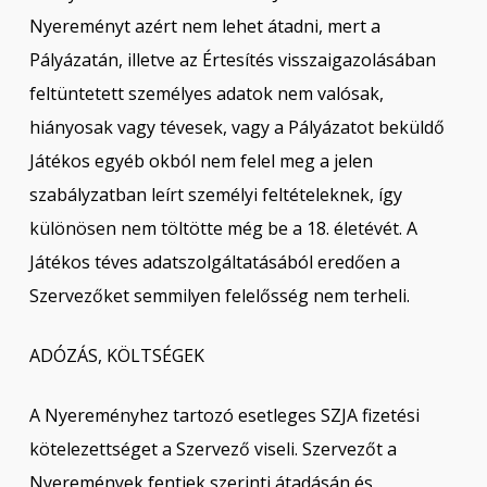
Nyereményt azért nem lehet átadni, mert a
Pályázatán, illetve az Értesítés visszaigazolásában
feltüntetett személyes adatok nem valósak,
hiányosak vagy tévesek, vagy a Pályázatot beküldő
Játékos egyéb okból nem felel meg a jelen
szabályzatban leírt személyi feltételeknek, így
különösen nem töltötte még be a 18. életévét. A
Játékos téves adatszolgáltatásából eredően a
Szervezőket semmilyen felelősség nem terheli.
ADÓZÁS, KÖLTSÉGEK
A Nyereményhez tartozó esetleges SZJA fizetési
kötelezettséget a Szervező viseli. Szervezőt a
Nyeremények fentiek szerinti átadásán és