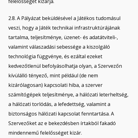
felelősségét kizárja.
2.8. A Pályázat beküldésével a Játékos tudomásul
veszi, hogy a Játék technikai infrastruktúrájának
tartalma, teljesítménye, üzenet- és adatátviteli-,
valamint válaszadási sebessége a kiszolgáló
technológia függvénye, és ezáltal ezeket
kedvezőtlenül befolyásolhatja olyan, a Szervezőn
kívülálló tényező, mint például (de nem
kizárólagosan) kapcsolati hiba, a szerver
számítógépek teljesítménye, a hálózati leterheltség,
a hálózati torlódás, a lefedettség, valamint a
biztonságos hálózati kapcsolat fenntartása. A
Szervezőket az e bekezdésben írtakból fakadó
mindennemű felelősséget kizár.