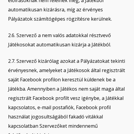
előírásoknak nem felelnek meg, a Játékból
automatikusan kizárásra, míg az érvényes
Pályázatok számítógépes rögzítésre kerülnek.
2.6. Szervező a nem valós adatokkal résztvevő
Játékosokat automatikusan kizárja a Játékból.
2.7. Szervező kizárólag azokat a Pályázatokat tekinti
érvényesnek, amelyeket a Játékosok által regisztrált
saját Facebook profilon keresztül küldenek be a
Játékba. Amennyiben a Játékos nem saját maga által
regisztrált Facebook profilt vesz igénybe, a Játékkal
kapcsolatos, e-mail postafiók, Facebook profil
használat jogosultságából fakadó vitákkal
kapcsolatban Szervezőket mindennemű