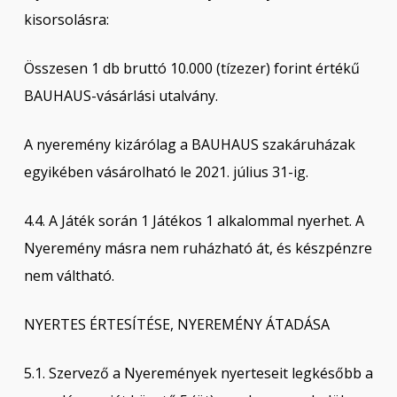
kisorsolásra:
Összesen 1 db bruttó 10.000 (tízezer) forint értékű
BAUHAUS-vásárlási utalvány.
A nyeremény kizárólag a BAUHAUS szakáruházak
egyikében vásárolható le 2021. július 31-ig.
4.4. A Játék során 1 Játékos 1 alkalommal nyerhet. A
Nyeremény másra nem ruházható át, és készpénzre
nem váltható.
NYERTES ÉRTESÍTÉSE, NYEREMÉNY ÁTADÁSA
5.1. Szervező a Nyeremények nyerteseit legkésőbb a