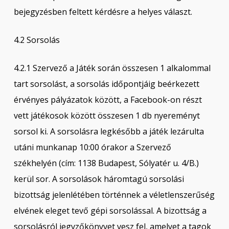
bejegyzésben feltett kérdésre a helyes választ.
4.2 Sorsolás
4.2.1 Szervező a Játék során összesen 1 alkalommal
tart sorsolást, a sorsolás időpontjáig beérkezett
érvényes pályázatok között, a Facebook-on részt
vett játékosok között összesen 1 db nyereményt
sorsol ki. A sorsolásra legkésőbb a játék lezárulta
utáni munkanap 10:00 órakor a Szervező
székhelyén (cím: 1138 Budapest, Sólyatér u. 4/B.)
kerül sor. A sorsolások háromtagú sorsolási
bizottság jelenlétében történnek a véletlenszerűség
elvének eleget tevő gépi sorsolással. A bizottság a
sorsolásról jegyzőkönyvet vesz fel, amelyet a tagok