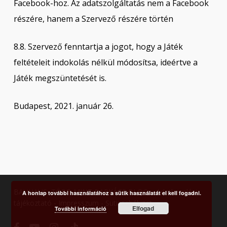
Facebook-hoz. Az adatszolgáltatás nem a Facebook
részére, hanem a Szervező részére történ
8.8. Szervező fenntartja a jogot, hogy a Játék
feltételeit indokolás nélkül módosítsa, ideértve a
Játék megszüntetését is.
Budapest, 2021. január 26.
BAUHAUS, TÖBB MINT BARKÁCS BLOG. -
Adatkezelési
A honlap további használatához a sütik használatát el kell fogadni.
tájékoztató
-
Impresszum
-
Sütiszabályzat
Elfogad
További információ
facebook
youtube
instagram
tiktok