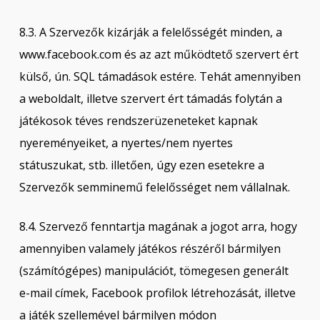
8.3. A Szervezők kizárják a felelősségét minden, a
www.facebook.com és az azt működtető szervert ért
külső, ún. SQL támadások estére. Tehát amennyiben
a weboldalt, illetve szervert ért támadás folytán a
játékosok téves rendszerüzeneteket kapnak
nyereményeiket, a nyertes/nem nyertes
státuszukat, stb. illetően, úgy ezen esetekre a
Szervezők semminemű felelősséget nem vállalnak.
8.4. Szervező fenntartja magának a jogot arra, hogy
amennyiben valamely játékos részéről bármilyen
(számítógépes) manipulációt, tömegesen generált
e-mail címek, Facebook profilok létrehozását, illetve
a játék szellemével bármilyen módon