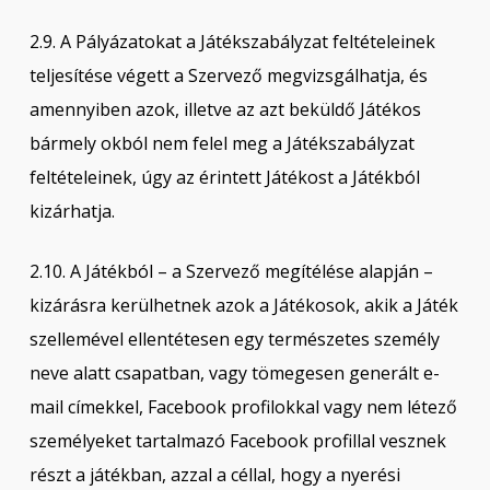
2.9. A Pályázatokat a Játékszabályzat feltételeinek
teljesítése végett a Szervező megvizsgálhatja, és
amennyiben azok, illetve az azt beküldő Játékos
bármely okból nem felel meg a Játékszabályzat
feltételeinek, úgy az érintett Játékost a Játékból
kizárhatja.
2.10. A Játékból – a Szervező megítélése alapján –
kizárásra kerülhetnek azok a Játékosok, akik a Játék
szellemével ellentétesen egy természetes személy
neve alatt csapatban, vagy tömegesen generált e-
mail címekkel, Facebook profilokkal vagy nem létező
személyeket tartalmazó Facebook profillal vesznek
részt a játékban, azzal a céllal, hogy a nyerési