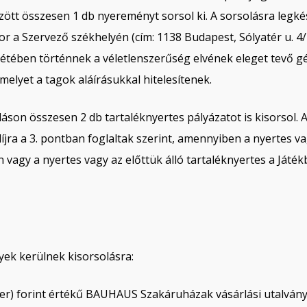
zött összesen 1 db nyereményt sorsol ki. A sorsolásra legk
a Szervező székhelyén (cím: 1138 Budapest, Sólyatér u. 4/B
étében történnek a véletlenszerűség elvének eleget tevő gép
melyet a tagok aláírásukkal hitelesítenek.
áson összesen 2 db tartaléknyertes pályázatot is kisorsol. 
íjra a 3. pontban foglaltak szerint, amennyiben a nyertes va
 vagy a nyertes vagy az előttük álló tartaléknyertes a Játé
ek kerülnek kisorsolásra:
er) forint értékű BAUHAUS Szakáruházak vásárlási utalvány