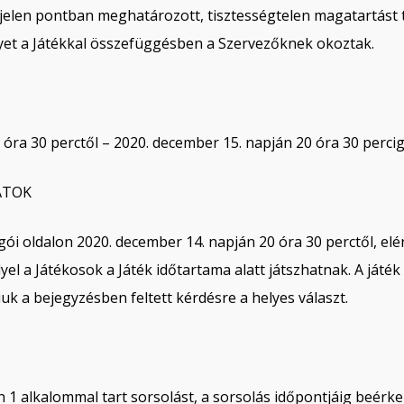
 A jelen pontban meghatározott, tisztességtelen magatartást
yet a Játékkal összefüggésben a Szervezőknek okoztak.
óra 30 perctől – 2020. december 15. napján 20 óra 30 percig 
ATOK
gói oldalon 2020. december 14. napján 20 óra 30 perctől, elé
lyel a Játékosok a Játék időtartama alatt játszhatnak. A ját
k a bejegyzésben feltett kérdésre a helyes választ.
n 1 alkalommal tart sorsolást, a sorsolás időpontjáig beérke