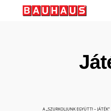
Skip
to
main
content
Ját
A „SZURKOLJUNK EGYÜTT! – JÁTÉK