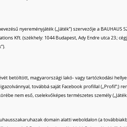
” elnevezésű nyereményjáték („Játék”) szervezője a BAUHAU
ns Kft. (székhely: 1044 Budapest, Ady Endre utca 23.; cég
”).
tévét betöltött, magyarországi lakó- vagy tartózkodási helly
igazolvánnyal, továbbá saját Facebook profillal („Profil”;) r
ébe nem eső, cselekvőképes természetes személy („Játékos”)
auhausszakaruhazak domain alatti weboldalon (a továbbiakb