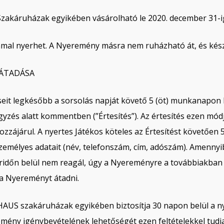
akáruházak egyikében vásárolható le 2020. december 31-i
lommal nyerhet. A Nyeremény másra nem ruházható át, és kés
 ÁTADÁSA
eit legkésőbb a sorsolás napját követő 5 (öt) munkanapon be
egyzés alatt kommentben (”Értesítés”). Az értesítés ezen mó
hozzájárul. A nyertes Játékos köteles az Értesítést követőe
élyes adatait (név, telefonszám, cím, adószám). Amennyibe
időn belül nem reagál, úgy a Nyereményre a továbbiakban 
e a Nyereményt átadni.
AUS szakáruházak egyikében biztosítja 30 napon belül a nye
mény igénybevételének lehetőségét ezen feltételekkel tudja