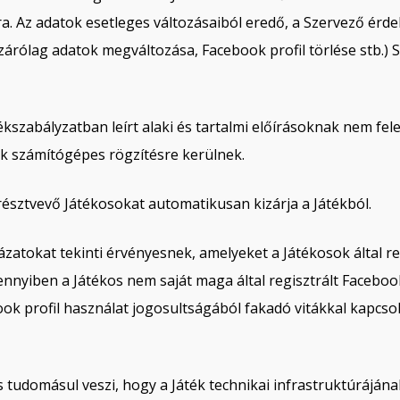
a. Az adatok esetleges változásaiból eredő, a Szervező érde
árólag adatok megváltozása, Facebook profil törlése stb.) 
tékszabályzatban leírt alaki és tartalmi előírásoknak nem fe
ok számítógépes rögzítésre kerülnek.
résztvevő Játékosokat automatikusan kizárja a Játékból.
ázatokat tekinti érvényesnek, amelyeket a Játékosok által re
nnyiben a Játékos nem saját maga által regisztrált Facebook 
book profil használat jogosultságából fakadó vitákkal kap
s tudomásul veszi, hogy a Játék technikai infrastruktúrájána