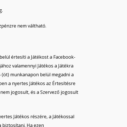
g.
zpénzre nem váltható.
lül értesíti a Játékost a Facebook-
djához valamennyi Játékos a Játékra
n 5 (öt) munkanapon belül megadni a
n a nyertes Játékos az Értesítésre
nem jogosult, és a Szervező jogosult
rtes Játékos részére, a Játékossal
 biztosítani. Ha ezen