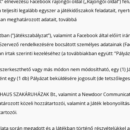
nevezésű Facebook rajongói oldal („Rajongói oldal”) felüle
án teljesíti legalább egyszer a játékidőszakok feladatait, nye
tban meghatározott adatait, továbbá
atban (”Játékszabályzat”), valamint a Facebook által előírt 
a Szervező rendelkezésére bocsátott személyes adatainak (F
n írtak szerinti kezeléséhez (a továbbiakban együtt: ”Pályáza
m szerkeszthető vagy más módon nem módosítható, egy (1) Ját
t egy (1 db) Pályázat beküldésére jogosult (de tetszőleges 
BAUHAUS SZAKÁRUHÁZAK Bt., valamint a Newdoor Communicati
határozott közeli hozzátartozói, valamint a Játék lebonyolít
artozói.
nálata során megadott és a Játékban történő részvételükkel 