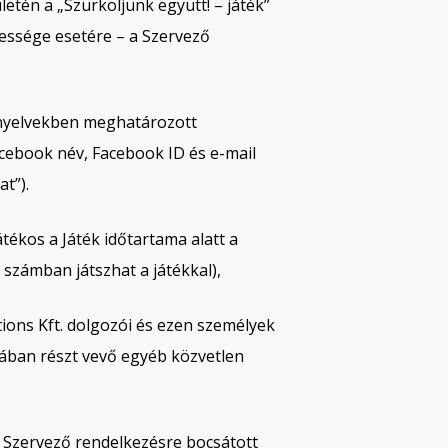
tén a „Szurkoljunk együtt! – játék”
rtessége esetére – a Szervező
irányelvekben meghatározott
acebook név, Facebook ID és e-mail
t”).
ékos a Játék időtartama alatt a
számban játszhat a játékkal),
ons Kft. dolgozói és ezen személyek
ásában részt vevő egyéb közvetlen
a Szervező rendelkezésre bocsátott