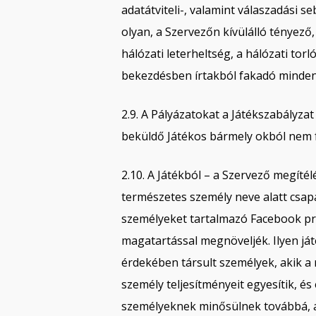
adatátviteli-, valamint válaszadási 
olyan, a Szervezőn kívülálló tényező
hálózati leterheltség, a hálózati tor
bekezdésben írtakból fakadó minden
2.9. A Pályázatokat a Játékszabályzat
beküldő Játékos bármely okból nem fel
2.10. A Játékból – a Szervező megítél
természetes személy neve alatt csap
személyeket tartalmazó Facebook profi
magatartással megnöveljék. Ilyen j
érdekében társult személyek, akik 
személy teljesítményeit egyesítik, és
személyeknek minősülnek továbbá, ak