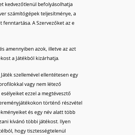
ket kedvezőtlenül befolyásolhatja
rver számítógépek teljesítménye, a
at fenntartása. A Szervezőket az e
 és amennyiben azok, illetve az azt
kost a Játékból kizárhatja.
 Játék szellemével ellentétesen egy
profilokkal vagy nem létező
i esélyeiket ezzel a megtévesztő
yereményjátékokon történő részvétel
kményeiket és egy név alatt több
ani kívánó többi játékost. Ilyen
élból, hogy tisztességtelenül