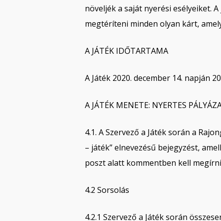
növeljék a saját nyerési esélyeiket.
megtéríteni minden olyan kárt, amel
A JÁTÉK IDŐTARTAMA
A Játék 2020. december 14. napján 20 
A JÁTÉK MENETE: NYERTES PÁLYÁZ
4.1. A Szervező a Játék során a Rajon
– játék” elnevezésű bejegyzést, amel
poszt alatt kommentben kell megírniu
4.2 Sorsolás
4.2.1 Szervező a Játék során összese