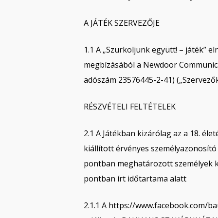
A JÁTÉK SZERVEZŐJE
1.1 A „Szurkoljunk együtt! – játék
megbízásából a Newdoor Communicatio
adószám 23576445-2-41) („Szervezők
RÉSZVÉTELI FELTÉTELEK
2.1 A Játékban kizárólag az a 18. éle
kiállított érvényes személyazonosító 
pontban meghatározott személyek kör
pontban írt időtartama alatt
2.1.1 A https://www.facebook.com/b