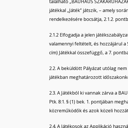
található „BAUHAUS SZAKÁRUHÁZAK” el
játékkal „Játék” játszik, – amely sor
rendelkezésére bocsátja, 2.1.2. pon
2.1.2 Elfogadja a jelen játékszabályz
valamennyi feltételt, és hozzájárul 
cím) Játékkal összefüggő, a 7. pontba
2.2. A beküldött Pályázat utólag ne
játékban meghatározott időszakonkén
2.3. A Játékból ki vannak zárva a 
Ptk. 8:1. § (1) bek. 1. pontjában meg
közreműködők és azok közeli hozzát
2.4. A Játékosok az Applikáció hasz