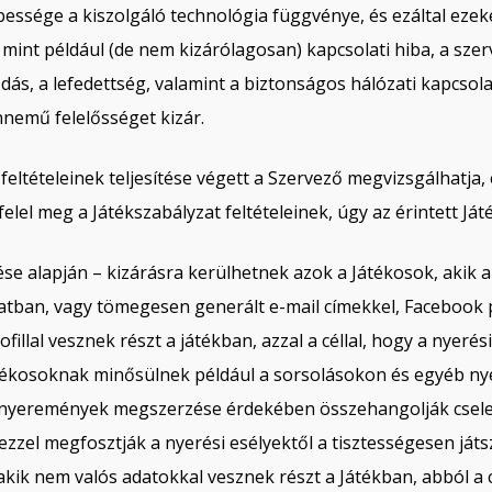
sebessége a kiszolgáló technológia függvénye, és ezáltal eze
, mint például (de nem kizárólagosan) kapcsolati hiba, a sze
lódás, a lefedettség, valamint a biztonságos hálózati kapcsol
nemű felelősséget kizár.
 feltételeinek teljesítése végett a Szervező megvizsgálhatja,
el meg a Játékszabályzat feltételeinek, úgy az érintett Játé
ése alapján – kizárásra kerülhetnek azok a Játékosok, akik a
atban, vagy tömegesen generált e-mail címekkel, Facebook 
llal vesznek részt a játékban, azzal a céllal, hogy a nyerés
átékosoknak minősülnek például a sorsolásokon és egyéb n
a nyeremények megszerzése érdekében összehangolják csele
 ezzel megfosztják a nyerési esélyektől a tisztességesen játsz
ik nem valós adatokkal vesznek részt a Játékban, abból a c