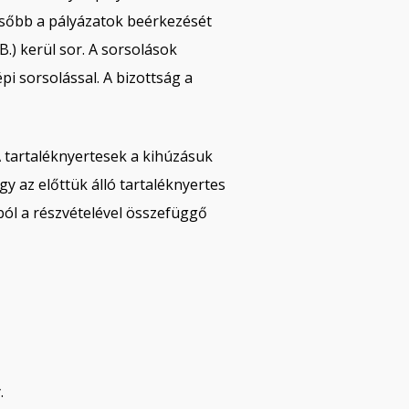
ésőbb a pályázatok beérkezését
.) kerül sor. A sorsolások
i sorsolással. A bizottság a
A tartaléknyertesek a kihúzásuk
gy az előttük álló tartaléknyertes
kból a részvételével összefüggő
.