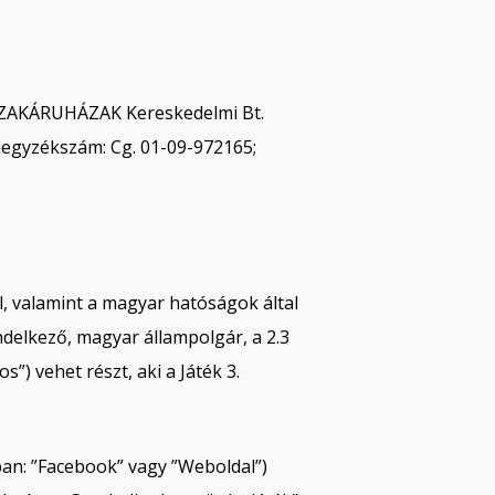
S SZAKÁRUHÁZAK Kereskedelmi Bt.
jegyzékszám: Cg. 01-09-972165;
el, valamint a magyar hatóságok által
endelkező, magyar állampolgár, a 2.3
 vehet részt, aki a Játék 3.
an: ”Facebook” vagy ”Weboldal”)