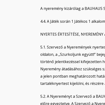
A nyeremény kizárólag a BAUHAUS Sz
4.4. A Játék során 1 Játékos 1 alka
NYERTES ÉRTESÍTÉSE, NYEREMÉNY
5.1. Szervező a Nyeremények nyertes
oldalon, a „Szurkoljunk együtt!” bej
történő jelentkezéssel kifejezetten 
Nyeremény átadásához szükséges szem
a jelen pontban meghatározott határ
tartaléknyertest kijelölni, és részér
5.2. A Nyereményt a Szervező a BAUH
előre egyeztetve. A Szervező a Nyere