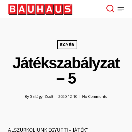
Skip
Menu
to
search
Close
main
Menu
content
EGYÉB
Játékszabályzat
– 5
By
Szilágyi Zsolt
2020-12-10
No Comments
A „SZURKOLJUNK EGYÜTT! – JÁTÉK”