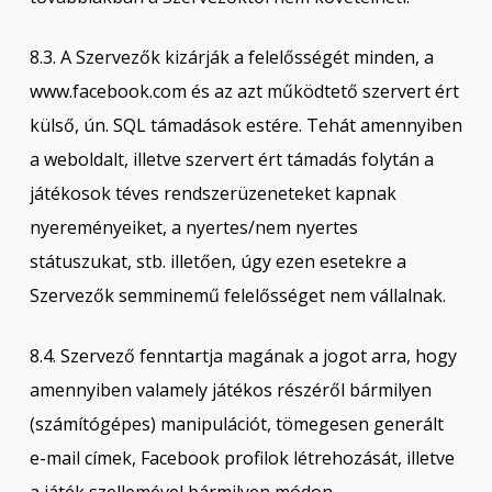
8.3. A Szervezők kizárják a felelősségét minden, a
www.facebook.com és az azt működtető szervert ért
külső, ún. SQL támadások estére. Tehát amennyiben
a weboldalt, illetve szervert ért támadás folytán a
játékosok téves rendszerüzeneteket kapnak
nyereményeiket, a nyertes/nem nyertes
státuszukat, stb. illetően, úgy ezen esetekre a
Szervezők semminemű felelősséget nem vállalnak.
8.4. Szervező fenntartja magának a jogot arra, hogy
amennyiben valamely játékos részéről bármilyen
(számítógépes) manipulációt, tömegesen generált
e-mail címek, Facebook profilok létrehozását, illetve