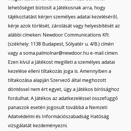
lehetőséget biztosít a Játékosnak arra, hogy
tájékoztatást kérjen személyes adatai kezeléséről,
kérje azok törlését, zárolását vagy helyesbítését az
alábbi címeken: Newdoor Communications Kft.
(székhely: 1138 Budapest, Sólyatér u. 4/B.) címén
vagy a soma.palmolnar@newdoor.hu e-mail címen.
Ezen kívül a Játékost megilleti a személyes adatai
kezelése elleni tiltakozás joga is. Amennyiben a
tiltakozása alapján Szervező által meghozott
döntéssel nem ért egyet, úgy a Játékos bírósághoz
fordulhat. A Játékos az adatkezeléssel összefüggő
panaszok esetén jogosult továbbá a Nemzeti
Adatvédelmi és Információszabadság Hatóság
vizsgálatát kezdeményezni.