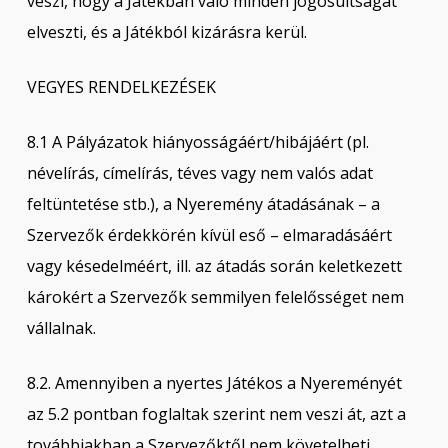
veszi, hogy a Játékban való minden jogosultságát
elveszti, és a Játékból kizárásra kerül.
VEGYES RENDELKEZÉSEK
8.1 A Pályázatok hiányosságáért/hibájáért (pl.
névelírás, címelírás, téves vagy nem valós adat
feltüntetése stb.), a Nyeremény átadásának – a
Szervezők érdekkörén kívül eső – elmaradásáért
vagy késedelméért, ill. az átadás során keletkezett
károkért a Szervezők semmilyen felelősséget nem
vállalnak.
8.2. Amennyiben a nyertes Játékos a Nyereményét
az 5.2 pontban foglaltak szerint nem veszi át, azt a
továbbiakban a Szervezőktől nem követelheti.