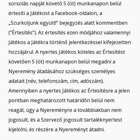
sorsolás napját követő 5 (öt) munkanapon belül
értesíti a Játékost a Facebook-oldalon, a
„Szurkoljunk együtt!” bejegyzés alatt kommentben
(”Értesítés”). Az értesítés ezen módjához valamennyi
Játékos a Játékra történő jelentkezéssel kifejezetten
hozzájárul. A nyertes Játékos köteles az Értesítést
követően 5 (öt) munkanapon belül megadni a
Nyeremény átadásához szükséges személyes
adatait (név, telefonszám, cím, adószám).
Amennyiben a nyertes Játékos az Értesítésre a jelen
pontban meghatározott határidőn belül nem
reagál, úgy a Nyereményre a továbbiakban nem
jogosult, és a Szervező jogosult tartaléknyertest
kijelölni, és részére a Nyereményt átadni.