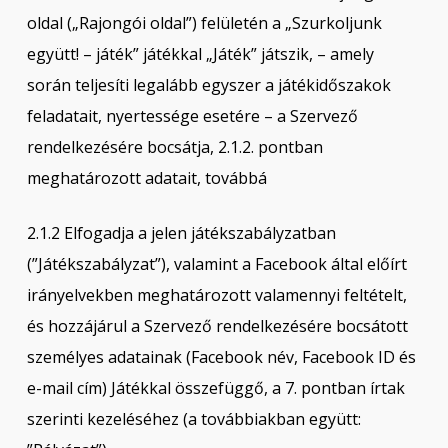
oldal („Rajongói oldal”) felületén a „Szurkoljunk
együtt! – játék” játékkal „Játék” játszik, – amely
során teljesíti legalább egyszer a játékidőszakok
feladatait, nyertessége esetére – a Szervező
rendelkezésére bocsátja, 2.1.2. pontban
meghatározott adatait, továbbá
2.1.2 Elfogadja a jelen játékszabályzatban
(”Játékszabályzat”), valamint a Facebook által előírt
irányelvekben meghatározott valamennyi feltételt,
és hozzájárul a Szervező rendelkezésére bocsátott
személyes adatainak (Facebook név, Facebook ID és
e-mail cím) Játékkal összefüggő, a 7. pontban írtak
szerinti kezeléséhez (a továbbiakban együtt: