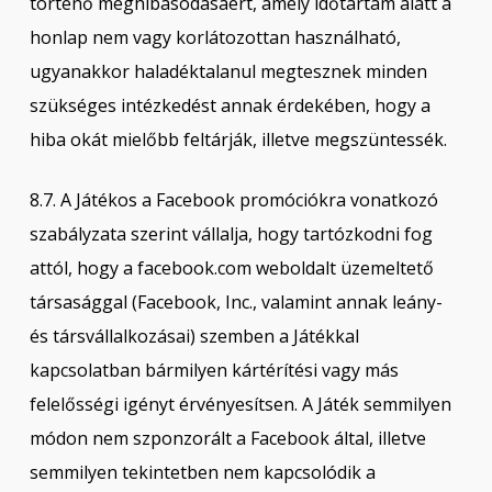
történő meghibásodásáért, amely időtartam alatt a
honlap nem vagy korlátozottan használható,
ugyanakkor haladéktalanul megtesznek minden
szükséges intézkedést annak érdekében, hogy a
hiba okát mielőbb feltárják, illetve megszüntessék.
8.7. A Játékos a Facebook promóciókra vonatkozó
szabályzata szerint vállalja, hogy tartózkodni fog
attól, hogy a facebook.com weboldalt üzemeltető
társasággal (Facebook, Inc., valamint annak leány-
és társvállalkozásai) szemben a Játékkal
kapcsolatban bármilyen kártérítési vagy más
felelősségi igényt érvényesítsen. A Játék semmilyen
módon nem szponzorált a Facebook által, illetve
semmilyen tekintetben nem kapcsolódik a