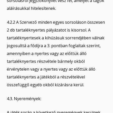
sorsolásról jegyzőkönyvet vesz fel, amelyet a tagok
aláírásukkal hitelesítenek.
4.2.2 A Szervező minden egyes sorsoláson összesen
2 db tartaléknyertes pályázatot is kisorsol. A
tartaléknyertesek a kihúzásuk sorrendjében válnak
jogosulttá a fődíjra a 3. pontban foglaltak szerint,
amennyiben a nyertes vagy az előttük álló
tartaléknyertes részvétele bármely okból
érvénytelen vagy a nyertes vagy az előttük álló
tartaléknyertes a Játékból a részvételével
összefüggő egyéb okból kizárásra kerül.
4.3. Nyeremények:
A játék során a következő nyeremények kerülnek