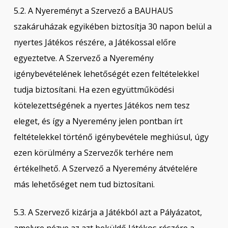
5.2. A Nyereményt a Szervező a BAUHAUS
szakáruházak egyikében biztosítja 30 napon belül a
nyertes Játékos részére, a Játékossal előre
egyeztetve. A Szervező a Nyeremény
igénybevételének lehetőségét ezen feltételekkel
tudja biztosítani. Ha ezen együttműködési
kötelezettségének a nyertes Játékos nem tesz
eleget, és így a Nyeremény jelen pontban írt
feltételekkel történő igénybevétele meghiúsul, úgy
ezen körülmény a Szervezők terhére nem
értékelhető. A Szervező a Nyeremény átvételére
más lehetőséget nem tud biztosítani.
5.3. A Szervező kizárja a Játékból azt a Pályázatot,