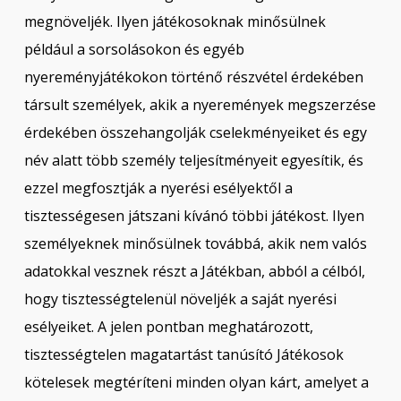
megnöveljék. Ilyen játékosoknak minősülnek
például a sorsolásokon és egyéb
nyereményjátékokon történő részvétel érdekében
társult személyek, akik a nyeremények megszerzése
érdekében összehangolják cselekményeiket és egy
név alatt több személy teljesítményeit egyesítik, és
ezzel megfosztják a nyerési esélyektől a
tisztességesen játszani kívánó többi játékost. Ilyen
személyeknek minősülnek továbbá, akik nem valós
adatokkal vesznek részt a Játékban, abból a célból,
hogy tisztességtelenül növeljék a saját nyerési
esélyeiket. A jelen pontban meghatározott,
tisztességtelen magatartást tanúsító Játékosok
kötelesek megtéríteni minden olyan kárt, amelyet a