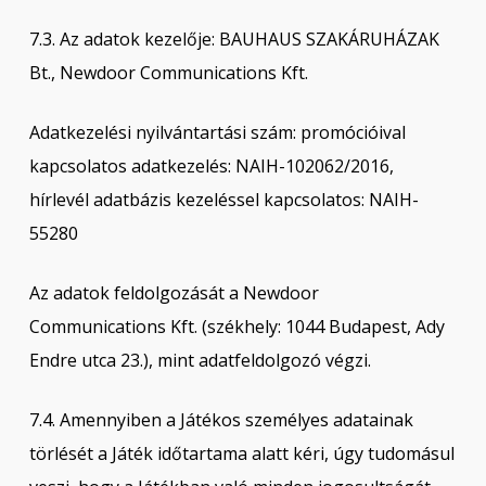
7.3. Az adatok kezelője: BAUHAUS SZAKÁRUHÁZAK
Bt., Newdoor Communications Kft.
Adatkezelési nyilvántartási szám: promócióival
kapcsolatos adatkezelés: NAIH-102062/2016,
hírlevél adatbázis kezeléssel kapcsolatos: NAIH-
55280
Az adatok feldolgozását a Newdoor
Communications Kft. (székhely: 1044 Budapest, Ady
Endre utca 23.), mint adatfeldolgozó végzi.
7.4. Amennyiben a Játékos személyes adatainak
törlését a Játék időtartama alatt kéri, úgy tudomásul