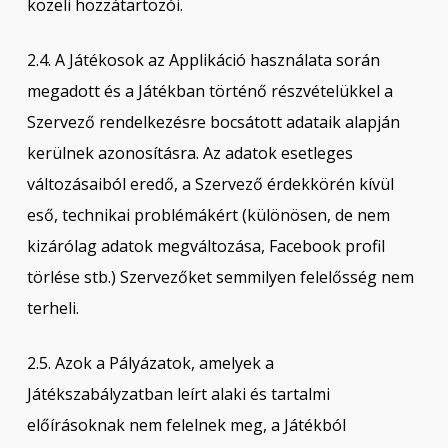
közeli hozzátartozói.
2.4. A Játékosok az Applikáció használata során
megadott és a Játékban történő részvételükkel a
Szervező rendelkezésre bocsátott adataik alapján
kerülnek azonosításra. Az adatok esetleges
változásaiból eredő, a Szervező érdekkörén kívül
eső, technikai problémákért (különösen, de nem
kizárólag adatok megváltozása, Facebook profil
törlése stb.) Szervezőket semmilyen felelősség nem
terheli.
2.5. Azok a Pályázatok, amelyek a
Játékszabályzatban leírt alaki és tartalmi
előírásoknak nem felelnek meg, a Játékból