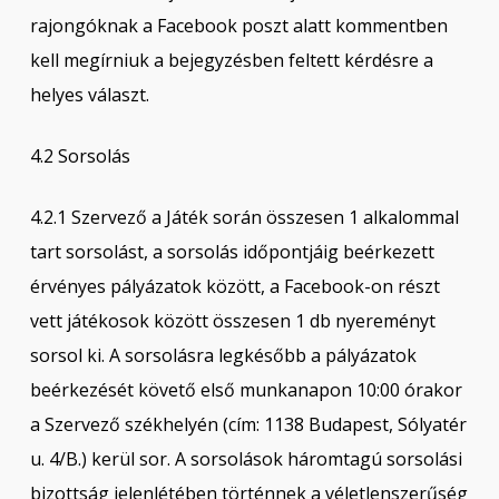
rajongóknak a Facebook poszt alatt kommentben
kell megírniuk a bejegyzésben feltett kérdésre a
helyes választ.
4.2 Sorsolás
4.2.1 Szervező a Játék során összesen 1 alkalommal
tart sorsolást, a sorsolás időpontjáig beérkezett
érvényes pályázatok között, a Facebook-on részt
vett játékosok között összesen 1 db nyereményt
sorsol ki. A sorsolásra legkésőbb a pályázatok
beérkezését követő első munkanapon 10:00 órakor
a Szervező székhelyén (cím: 1138 Budapest, Sólyatér
u. 4/B.) kerül sor. A sorsolások háromtagú sorsolási
bizottság jelenlétében történnek a véletlenszerűség