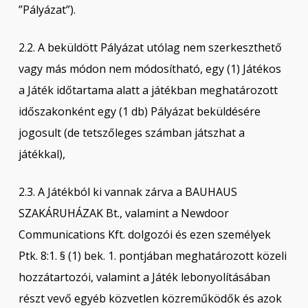
”Pályázat”).
2.2. A beküldött Pályázat utólag nem szerkeszthető
vagy más módon nem módosítható, egy (1) Játékos
a Játék időtartama alatt a játékban meghatározott
időszakonként egy (1 db) Pályázat beküldésére
jogosult (de tetszőleges számban játszhat a
játékkal),
2.3. A Játékból ki vannak zárva a BAUHAUS
SZAKÁRUHÁZAK Bt., valamint a Newdoor
Communications Kft. dolgozói és ezen személyek
Ptk. 8:1. § (1) bek. 1. pontjában meghatározott közeli
hozzátartozói, valamint a Játék lebonyolításában
részt vevő egyéb közvetlen közreműködők és azok