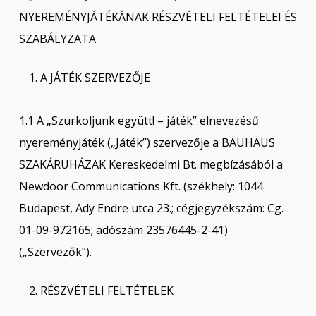
NYEREMÉNYJÁTÉKÁNAK RÉSZVÉTELI FELTÉTELEI ÉS
SZABÁLYZATA
A JÁTÉK SZERVEZŐJE
1.1 A „Szurkoljunk együtt! – játék” elnevezésű
nyereményjáték („Játék”) szervezője a BAUHAUS
SZAKÁRUHÁZAK Kereskedelmi Bt. megbízásából a
Newdoor Communications Kft. (székhely: 1044
Budapest, Ady Endre utca 23.; cégjegyzékszám: Cg.
01-09-972165; adószám 23576445-2-41)
(„Szervezők”).
RÉSZVÉTELI FELTÉTELEK