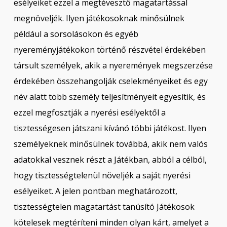
esélyeiket ezzel a megtévesztő magatartással
megnöveljék. Ilyen játékosoknak minősülnek
például a sorsolásokon és egyéb
nyereményjátékokon történő részvétel érdekében
társult személyek, akik a nyeremények megszerzése
érdekében összehangolják cselekményeiket és egy
név alatt több személy teljesítményeit egyesítik, és
ezzel megfosztják a nyerési esélyektől a
tisztességesen játszani kívánó többi játékost. Ilyen
személyeknek minősülnek továbbá, akik nem valós
adatokkal vesznek részt a Játékban, abból a célból,
hogy tisztességtelenül növeljék a saját nyerési
esélyeiket. A jelen pontban meghatározott,
tisztességtelen magatartást tanúsító Játékosok
kötelesek megtéríteni minden olyan kárt, amelyet a