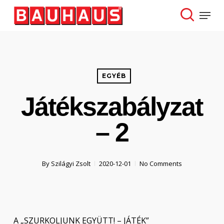
Skip
Menu
to
search
Close
main
Menu
content
EGYÉB
Játékszabályzat
– 2
By
Szilágyi Zsolt
2020-12-01
No Comments
A „SZURKOLJUNK EGYÜTT! – JÁTÉK”