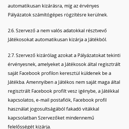
automatikusan kizárásra, míg az érvényes
Pályázatok számítógépes rögzítésre kerülnek.
2.6. Szervező a nem valós adatokkal résztvevő
Játékosokat automatikusan kizárja a Játékból.
2.7. Szervező kizárólag azokat a Pályázatokat tekinti
érvényesnek, amelyeket a Játékosok által regisztrált
saját Facebook profilon keresztül küldenek be a
Játékba. Amennyiben a Játékos nem saját maga által
regisztrált Facebook profilt vesz igénybe, a Játékkal
kapcsolatos, e-mail postafiók, Facebook profil
használat jogosultságából fakadó vitákkal
kapcsolatban Szervezőket mindennemű
felelősségét kizárja.