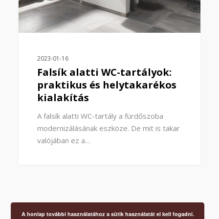
2023-01-16
Falsík alatti WC-tartályok:
praktikus és helytakarékos
kialakítás
A falsík alatti WC-tartály a fürdőszoba
modernizálásának eszköze. De mit is takar
valójában ez a…
A honlap további használatához a sütik használatát el kell fogadni.