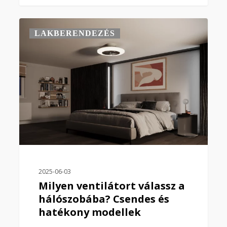
0
LAKBERENDEZÉS
2025-06-03
Milyen ventilátort válassz a
hálószobába? Csendes és
hatékony modellek