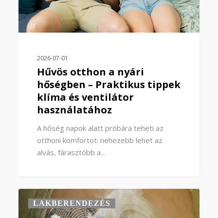
2026-07-01
Hűvös otthon a nyári
hőségben – Praktikus tippek
klíma és ventilátor
használatához
A hőség napok alatt próbára teheti az
otthoni komfortot: nehezebb lehet az
alvás, fárasztóbb a…
0
LAKBERENDEZÉS