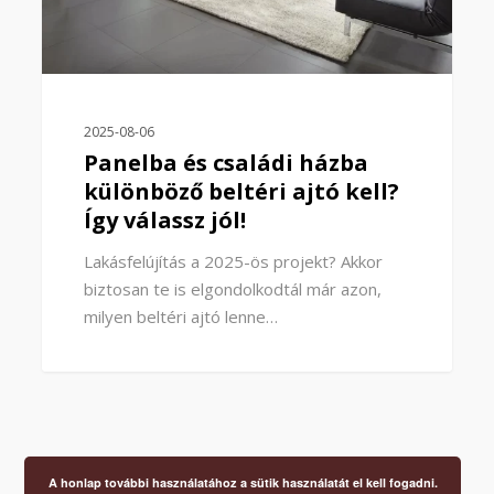
2025-08-06
Panelba és családi házba
különböző beltéri ajtó kell?
Így válassz jól!
Lakásfelújítás a 2025-ös projekt? Akkor
biztosan te is elgondolkodtál már azon,
milyen beltéri ajtó lenne…
A honlap további használatához a sütik használatát el kell fogadni.