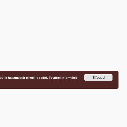
Elfogad
ütik használatát el kell fogadni.
További információ