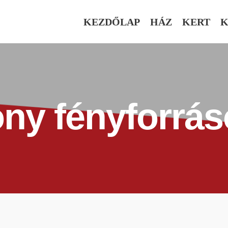
KEZDŐLAP
HÁZ
KERT
K
ony fényforrá