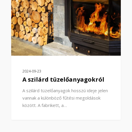
2024-09-23
A szilárd tüzelőanyagokról
A szilárd tüzelőanyagok hosszú ideje jelen
vannak a különböző fűtési megoldások
között. A fabrikett, a…