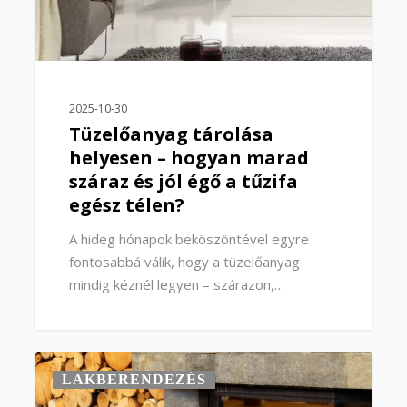
2025-10-30
Tüzelőanyag tárolása
helyesen – hogyan marad
száraz és jól égő a tűzifa
egész télen?
A hideg hónapok beköszöntével egyre
fontosabbá válik, hogy a tüzelőanyag
mindig kéznél legyen – szárazon,…
0
LAKBERENDEZÉS