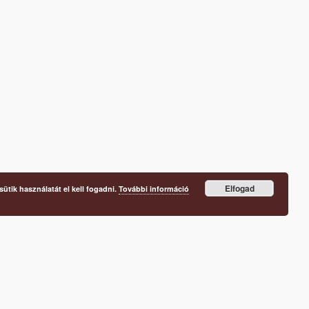
Elfogad
ütik használatát el kell fogadni.
További információ