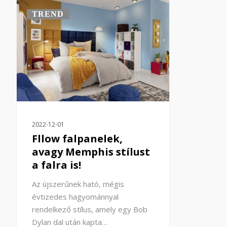
TREND
2022-12-01
Fllow falpanelek,
avagy Memphis stílust
a falra is!
Az újszerűnek ható, mégis
évtizedes hagyománnyal
rendelkező stílus, amely egy Bob
Dylan dal után kapta…