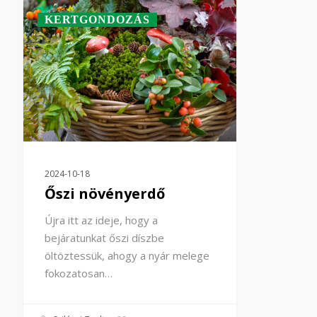
KERTGONDOZÁS
2024-10-18
Őszi növényerdő
Újra itt az ideje, hogy a
bejáratunkat őszi díszbe
öltöztessük, ahogy a nyár melege
fokozatosan…