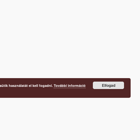
Elfogad
ütik használatát el kell fogadni.
További információ