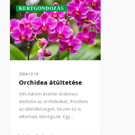
KERTGONDOZÁS
2024-12-16
Orchidea átültetése
Két-három évente érdemes
átültetni az orchideákat, frissíteni
az ültetőközeget, hiszen ez is
elkorhad, elöregszik. Egy…