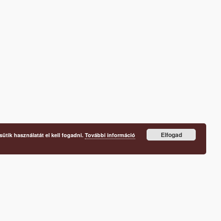
Elfogad
ütik használatát el kell fogadni.
További információ