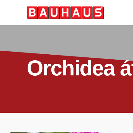
Skip
to
main
content
Orchidea á