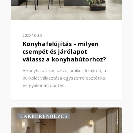
2025-10-30
Konyhafelújítás – milyen
csempét és járólapot
válassz a konyhabútorhoz?
A konyha a lakás szíve, amikor felújítod, a
burkolat választása egyszerre esztétikai
és gyakorlati döntés.…
0
LAKBERENDEZÉS