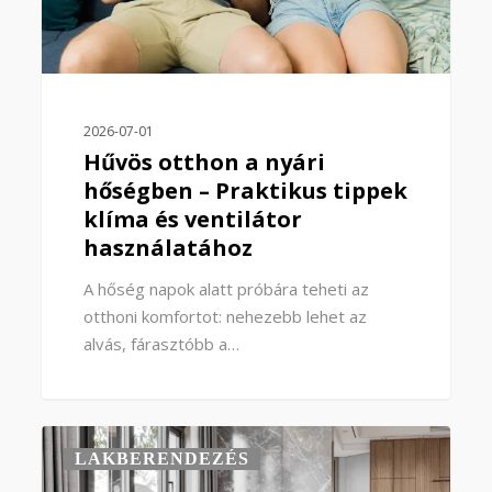
2026-07-01
Hűvös otthon a nyári
hőségben – Praktikus tippek
klíma és ventilátor
használatához
A hőség napok alatt próbára teheti az
otthoni komfortot: nehezebb lehet az
alvás, fárasztóbb a…
0
LAKBERENDEZÉS