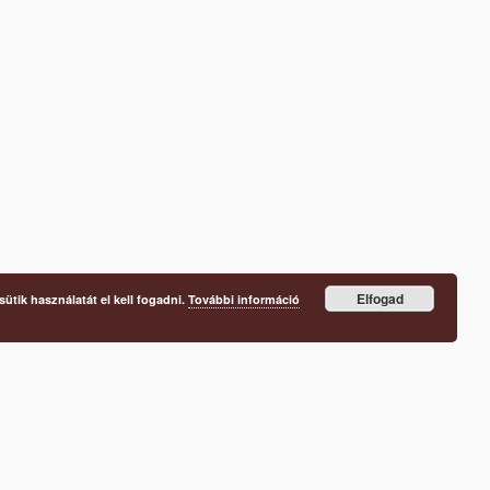
Elfogad
ütik használatát el kell fogadni.
További információ