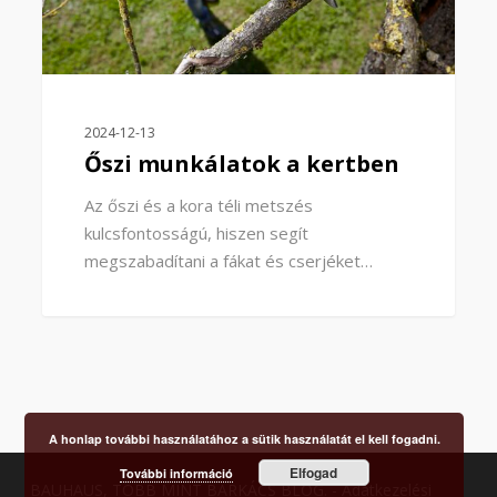
2024-12-13
Őszi munkálatok a kertben
Az őszi és a kora téli metszés
kulcsfontosságú, hiszen segít
megszabadítani a fákat és cserjéket…
A honlap további használatához a sütik használatát el kell fogadni.
Elfogad
További információ
BAUHAUS, TÖBB MINT BARKÁCS BLOG. -
Adatkezelési