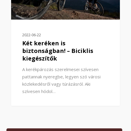
2022-06-22
Két keréken is
biztonságban! – Biciklis
kiegészítők
A kerékpározás szerelmesei szívesen
pattannak nyeregbe, legyen szó városi
közlekedésről vagy túrázásról. Aki
szívesen hódol…