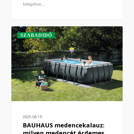
telepítve.…
0
SZABADIDŐ
2025-06-19
BAUHAUS medencekalauz:
milyen medencét érdemes