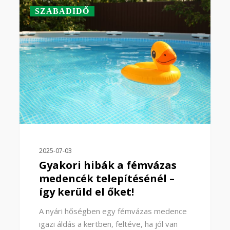
0
SZABADIDŐ
2025-07-03
Gyakori hibák a fémvázas
medencék telepítésénél –
így kerüld el őket!
A nyári hőségben egy fémvázas medence
igazi áldás a kertben, feltéve, ha jól van