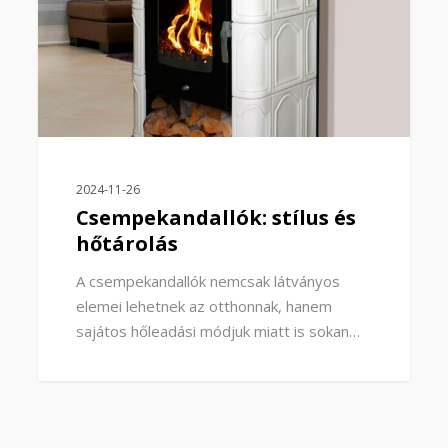
2024-11-26
Csempekandallók: stílus és
hőtárolás
A csempekandallók nemcsak látványos
elemei lehetnek az otthonnak, hanem
sajátos hőleadási módjuk miatt is sokan…