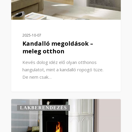
2025-10-07
Kandalló megoldások –
meleg otthon
Kevés dolog idéz elő olyan otthonos
hangulatot, mint a kandalló ropogó tüze.
De nem csak…
0
LAKBERENDEZÉS