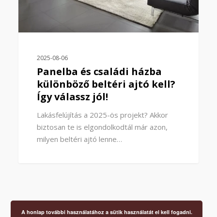
2025-08-06
Panelba és családi házba
különböző beltéri ajtó kell?
Így válassz jól!
Lakásfelújítás a 2025-ös projekt? Akkor
biztosan te is elgondolkodtál már azon,
milyen beltéri ajtó lenne…
A honlap további használatához a sütik használatát el kell fogadni.