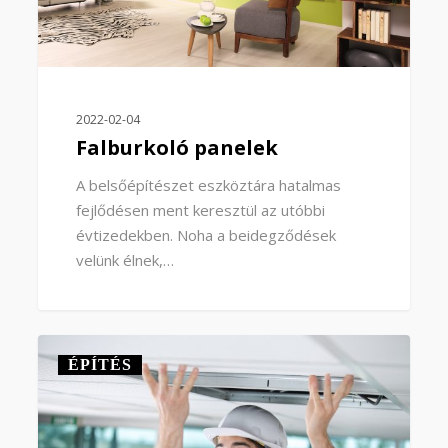
2022-02-04
Falburkoló panelek
A belsőépítészet eszköztára hatalmas
fejlődésen ment keresztül az utóbbi
évtizedekben. Noha a beidegződések
velünk élnek,…
0
ÉPÍTÉS