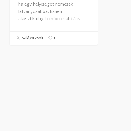
ha egy helyiséget nemcsak
látványosabbá, hanem
akusztikailag komfortosabbá is…
Szilágyi Zsolt
0