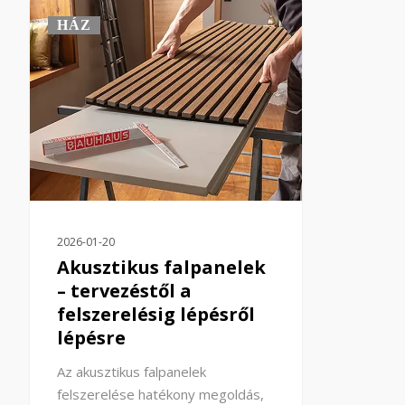
HÁZ
2026-01-20
Akusztikus falpanelek
– tervezéstől a
felszerelésig lépésről
lépésre
Az akusztikus falpanelek
felszerelése hatékony megoldás,