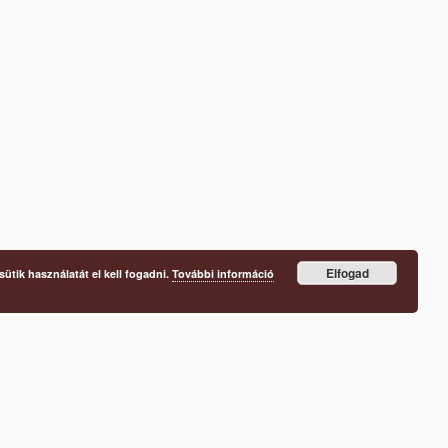
Elfogad
ütik használatát el kell fogadni.
További információ