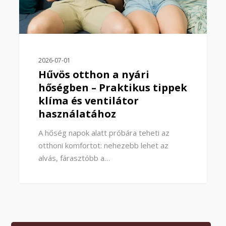
2026-07-01
Hűvös otthon a nyári
hőségben – Praktikus tippek
klíma és ventilátor
használatához
A hőség napok alatt próbára teheti az
otthoni komfortot: nehezebb lehet az
alvás, fárasztóbb a…