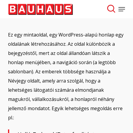
Skip
Menu
to
search
Close
main
Menu
content
Ez egy mintaoldal, egy WordPress-alapú honlap egy
oldalának létrehozásához. Az oldal különbözik a
bejegyzéstől, mert az oldal állandóan látszik a
honlap menüjében, a navigáció során (a legtöbb
sablonban). Az emberek többsége használja a
Névjegy oldalt, amely arra szolgál, hogy a
lehetséges látogatói számára elmondjanak
magukról, vállalkozásukról, a honlapról néhány
jellemző mondatot. Egyik lehetséges megoldás erre
pl.: