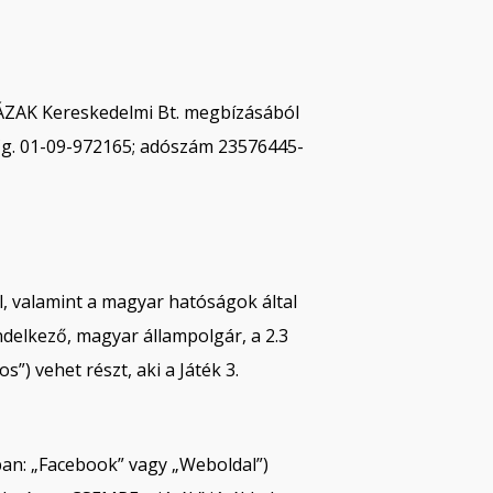
ÁZAK Kereskedelmi Bt. megbízásából
 Cg. 01-09-972165; adószám 23576445-
el, valamint a magyar hatóságok által
endelkező, magyar állampolgár, a 2.3
 vehet részt, aki a Játék 3.
an: „Facebook” vagy „Weboldal”)