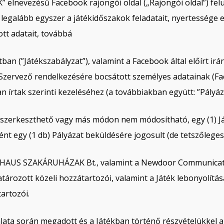
nevezésű Facebook rajongói oldal („Rajongói oldal”) felül
íti legalább egyszer a játékidőszakok feladatait, nyertesség
tt adatait, továbbá
atban (”Játékszabályzat”), valamint a Facebook által előírt 
a Szervező rendelkezésére bocsátott személyes adatainak (F
n írtak szerinti kezeléséhez (a továbbiakban együtt: ”Pályáza
m szerkeszthető vagy más módon nem módosítható, egy (1) Ját
t egy (1 db) Pályázat beküldésére jogosult (de tetszőleges 
BAUHAUS SZAKÁRUHÁZAK Bt., valamint a Newdoor Communicati
határozott közeli hozzátartozói, valamint a Játék lebonyolít
artozói.
nálata során megadott és a Játékban történő részvételükkel 