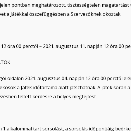
 A jelen pontban meghatározott, tisztességtelen magatartást
yet a Játékkal összefüggésben a Szervezőknek okoztak.
 12 óra 00 perctől – 2021. augusztus 11. napján 12 óra 00 per
ATOK
ngói oldalon 2021. augusztus 04. napján 12 óra 00 perctől el
tékosok a Játék időtartama alatt játszhatnak. A játék során 
ésben feltett kérdésre a helyes megfejtést.
n 1 alkalommal tart sorsolást, a sorsolás időpontjáig beérke