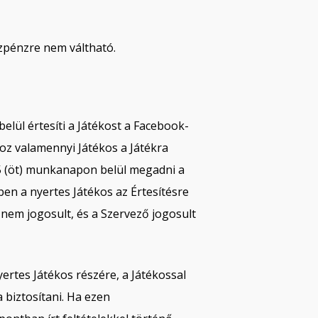
zpénzre nem váltható.
lül értesíti a Játékost a Facebook-
hoz valamennyi Játékos a Játékra
n 5 (öt) munkanapon belül megadni a
n a nyertes Játékos az Értesítésre
nem jogosult, és a Szervező jogosult
rtes Játékos részére, a Játékossal
 biztosítani. Ha ezen