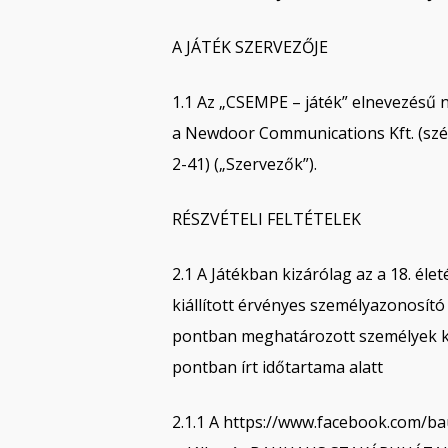
A JÁTÉK SZERVEZŐJE
1.1 Az „CSEMPE – játék” elnevezésű
a Newdoor Communications Kft. (szék
2-41) („Szervezők”).
RÉSZVÉTELI FELTÉTELEK
2.1 A Játékban kizárólag az a 18. éle
kiállított érvényes személyazonosító 
pontban meghatározott személyek kör
pontban írt időtartama alatt
2.1.1 A https://www.facebook.com/b