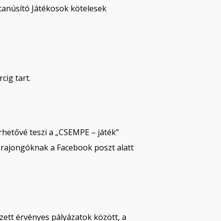
 tanúsító Játékosok kötelesek
cig tart.
érhetővé teszi a „CSEMPE – játék”
a rajongóknak a Facebook poszt alatt
zett érvényes pályázatok között, a