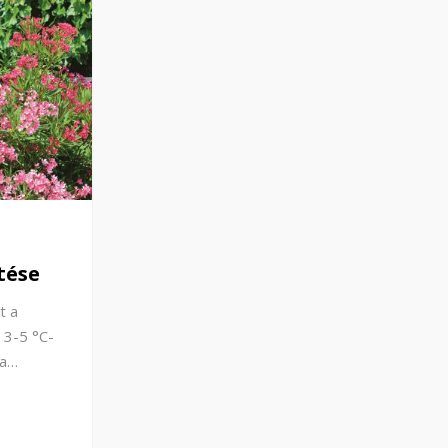
tése
t a
 3-5 °C-
 a…