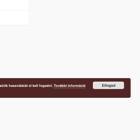
Elfogad
ütik használatát el kell fogadni.
További információ