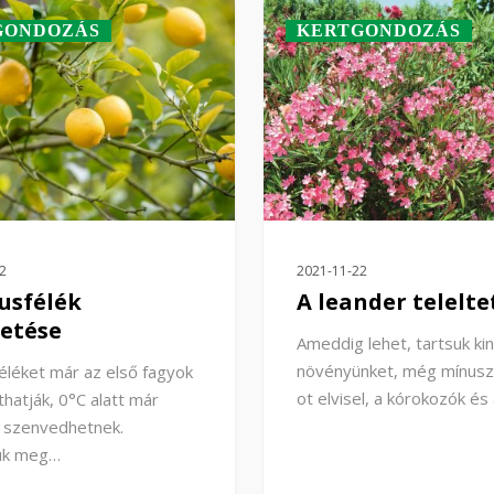
GONDOZÁS
KERTGONDOZÁS
2
2021-11-22
rusfélék
A leander telelte
tetése
Ameddig lehet, tartsuk kin
növényünket, még mínusz
féléket már az első fagyok
ot elvisel, a kórokozók és
íthatják, 0°C alatt már
t szenvedhetnek.
suk meg…