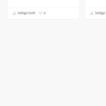
Szilágyi Zsolt
Szilágyi 
0