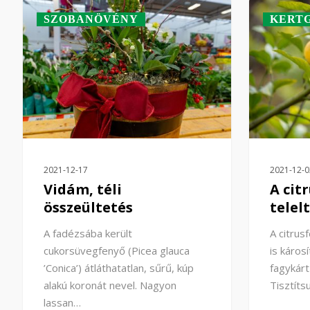
SZOBANÖVÉNY
KERT
2021-12-17
2021-12-0
Vidám, téli
A cit
összeültetés
telel
A fadézsába került
A citrus
cukorsüvegfenyő (Picea glauca
is káros
’Conica’) átláthatatlan, sűrű, kúp
fagykár
alakú koronát nevel. Nagyon
Tisztít
lassan…