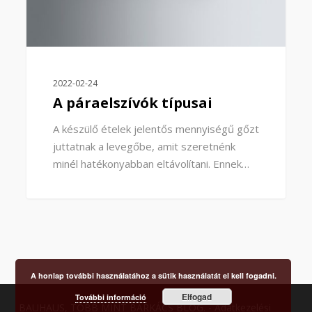
2022-02-24
A páraelszívók típusai
A készülő ételek jelentős mennyiségű gőzt
juttatnak a levegőbe, amit szeretnénk
minél hatékonyabban eltávolítani. Ennek…
A honlap további használatához a sütik használatát el kell fogadni.
Elfogad
További információ
BAUHAUS, TÖBB MINT BARKÁCS BLOG. -
Adatkezelési